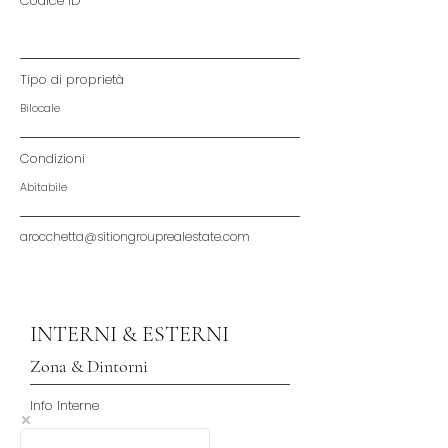
Codice ID
Tipo di proprietà
Bilocale
Condizioni
Abitabile
arocchetta@sitiongrouprealestate.com
INTERNI & ESTERNI
Zona & Dintorni
Info Interne
Spazi razionali, Luminoso