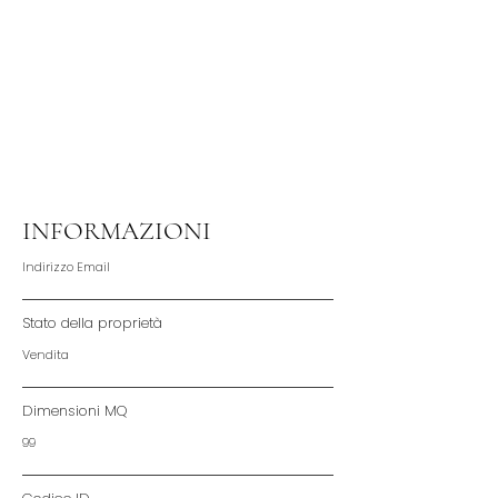
Real Estate Agent
arocchetta@sitiongrouprealestate.com
02 5964 6573
INFORMAZIONI
Indirizzo Email
Stato della proprietà
Vendita
Dimensioni MQ
99