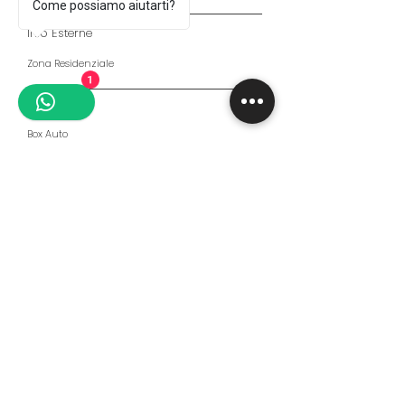
Come possiamo aiutarti?
Info Esterne
Zona Residenziale
1
Parcheggio
Box Auto
Riscaldamento
Autonomo
Prezzo
329.000,00 €