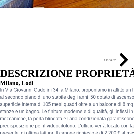
≤ Indietro
DESCRIZIONE PROPRIET
Milano, Lodi
In Via Giovanni Cadolini 34, a Milano, proponiamo in affitto un lu
al secondo piano di uno stabile degli anni '50 dotato di ascens
superficie interna di 105 metri quadri oltre a un balcone di 8 m
stanze e un bagno. Le finiture moderne e di qualità, gli infissi in
meccaniche, la porta blindata e l'aria condizionata garantiscono 
predisposizione per il videocitofono. L'ufficio verrà locato con l
presente, di ottima fattura. Il canone richiesto è di 2.200 € al m