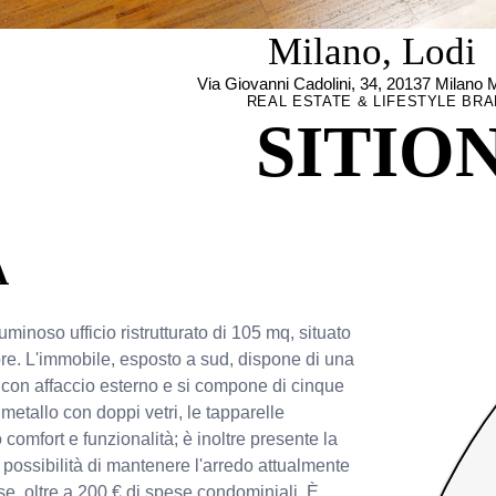
Milano, Lodi
Via Giovanni Cadolini, 34, 20137 Milano MI
REAL ESTATE & LIFESTYLE BR
SITIO
À
minoso ufficio ristrutturato di 105 mq, situato 
ore. L'immobile, esposto a sud, dispone di una 
q con affaccio esterno e si compone di cinque 
 metallo con doppi vetri, le tapparelle 
comfort e funzionalità; è inoltre presente la 
a possibilità di mantenere l'arredo attualmente 
ese, oltre a 200 € di spese condominiali. È 