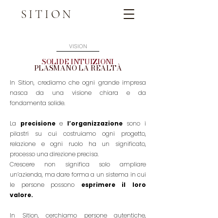
SITION
VISION
SOLIDE INTUIZIONI
PLASMANO LA REALTÀ
In Sition, crediamo che ogni grande impresa
nasca da una visione chiara e da
fondamenta
solide.
La
precisione
e
l’organizzazione
sono i
pilastri su cui costruiamo ogni
progetto,
relazione e o
gni ruolo ha un significato,
processo una direzione precisa.
Crescere non significa solo ampliare
un’azienda, ma dare forma a un sistema
in cui
le persone possono
esprimere il loro
valore.
In Sition, c
erchiamo persone autentiche,