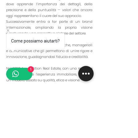
dove apprende l’importanza dei dettagli,
della
precisione e della puntualità — valori che ancora
oggi rappresentano il cuore del suo
approccio.
Successivamente entra a far parte di un brand
internazionale, ampliando la propria visione
e
maturando una prospettiva globale del settore.
Come possiamo aiutarti?
Qui consolida competenze strategiche, manageriali
e comunicative che gli permettono di
unire rigore e
innovazione, guadagnandosi fiducia e credibilità.
Nel 2023, fonda Sition Real Estate, con una missione
1
chiara: ridefinire l’esperienza
immobiliare, offrendo
un modello basato su qualità, etica e visione.
Sotto la sua guida, Sition diventa non solo
un’azienda, ma un brand capace di trasformare
s
olide intuizioni in realtà.