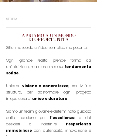
STORIA
APRIAMO A UN MONDO
DI OPPORTUNITÀ
Sition nasce da un’idea semplice ma potente:
Ogni grande realtà prende forma da
un’intuizione, ma cresce solo su
fondamenta
solide.
Uniamo
visione e concretezza
, creatività e
struttura, per trasformare ogni progetto
in
qualcosa di
unico e duraturo.
Siamo un team giovane e determinato, guidato
dalla passione per
l’eccellenza
e dal
desideri
di ridefinire
l’esperienza
immobiliare
con autenticità, innovazione e