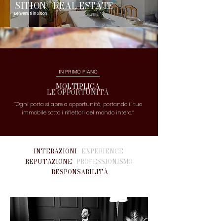
SITION | REAL ESTATE
Benvenuti in Sition.
IN PRIMO PIANO
MOLTIPLICA
LE OPPORTUNITÀ
‘’Ogni porta si apre a opportunità, portando il tuo
immobile sotto i riflettori del mondo intero.’’
INTERAZIONI
EXPERIENCE
REPUTAZIONE
PROFESSIONISMO
RESPONSABILITÀ