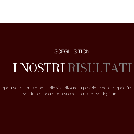
SCEGLI SITION
I NOSTRI
RISULTATI
mappa sottostante è possibile visualizzare la posizione delle proprietà
venduto o locato con successo nel corso degli anni.