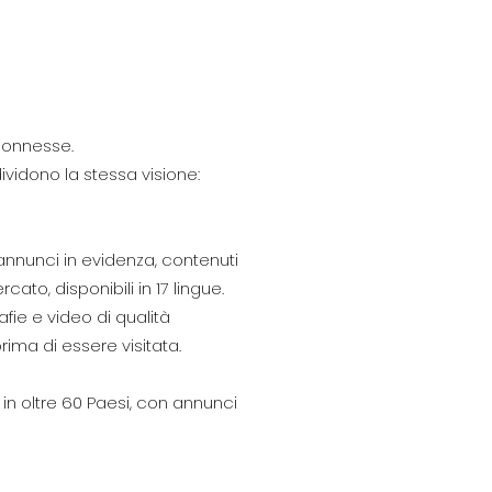
 connesse.
dividono la
stessa visione:
annunci in evidenza, contenuti
ato, disponibili in 17 lingue.
afie e
video di qualità
ima di essere visitata.
 in oltre 60 Paesi, con annunci