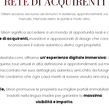
RETE
DI ACQUIRENTI
Ottieni accesso esclusivo ad annunci in evidenza, approfondimenti sul
mercato, interviste dietro le quinte e molto altro.
n Sition significa accedere a un mondo di opportunità reali e
e di acquirenti,
investitori e appassionati di design che con
riconoscere il valore autentico dietro ogni proprietà.
alestate.com
, offriamo
un’esperienza digitale immersiva:
quinte, tour virtuali in alta
definizione e approfondimenti sul merc
accontato nei suoi dettagli più autentici, arricchito da fotogr
hé crediamo che ogni casa meriti di essere vissuta
ancora pr
le,
Sition promuove le proprietà sui migliori portali
immobiliari
tradotti nella lingua madre per garantire la
massima
visibilità e impatto.