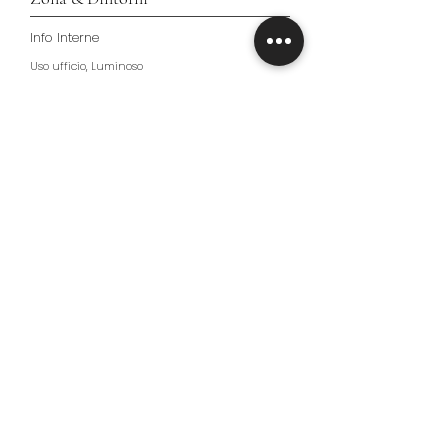
Info Interne
Uso ufficio, Luminoso
Info Esterne
Zona Commerciale, Logistica
Parcheggio
Si
Riscaldamento
Autonomo
Prezzo
480.000,00 €