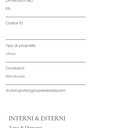
Dimensioni MQ
105
Codice ID
Tipo di proprietà
Ufficio
Condizioni
Ristrutturato
sfurlani@sitiongrouprealestate.com
INTERNI & ESTERNI
Zona & Dintorni