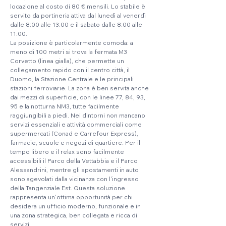
locazione al costo di 80 € mensili. Lo stabile è 
servito da portineria attiva dal lunedì al venerdì 
dalle 8:00 alle 13:00 e il sabato dalle 8:00 alle 
11:00.
La posizione è particolarmente comoda: a 
meno di 100 metri si trova la fermata M3 
Corvetto (linea gialla), che permette un 
collegamento rapido con il centro città, il 
Duomo, la Stazione Centrale e le principali 
stazioni ferroviarie. La zona è ben servita anche 
dai mezzi di superficie, con le linee 77, 84, 93, 
95 e la notturna NM3, tutte facilmente 
raggiungibili a piedi. Nei dintorni non mancano 
servizi essenziali e attività commerciali come 
supermercati (Conad e Carrefour Express), 
farmacie, scuole e negozi di quartiere. Per il 
tempo libero e il relax sono facilmente 
accessibili il Parco della Vettabbia e il Parco 
Alessandrini, mentre gli spostamenti in auto 
sono agevolati dalla vicinanza con l'ingresso 
della Tangenziale Est. Questa soluzione 
rappresenta un'ottima opportunità per chi 
desidera un ufficio moderno, funzionale e in 
una zona strategica, ben collegata e ricca di 
servizi.