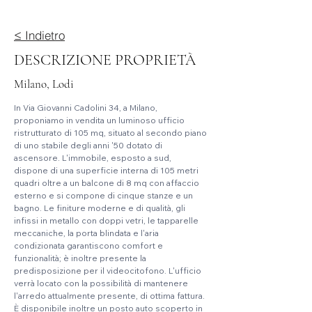
≤ Indietro
DESCRIZIONE PROPRIETÀ
Milano, Lodi
In Via Giovanni Cadolini 34, a Milano, 
proponiamo in vendita un luminoso ufficio 
ristrutturato di 105 mq, situato al secondo piano 
di uno stabile degli anni '50 dotato di 
ascensore. L'immobile, esposto a sud, 
dispone di una superficie interna di 105 metri 
quadri oltre a un balcone di 8 mq con affaccio 
esterno e si compone di cinque stanze e un 
bagno. Le finiture moderne e di qualità, gli 
infissi in metallo con doppi vetri, le tapparelle 
meccaniche, la porta blindata e l'aria 
condizionata garantiscono comfort e 
funzionalità; è inoltre presente la 
predisposizione per il videocitofono. L'ufficio 
verrà locato con la possibilità di mantenere 
l'arredo attualmente presente, di ottima fattura. 
È disponibile inoltre un posto auto scoperto in 