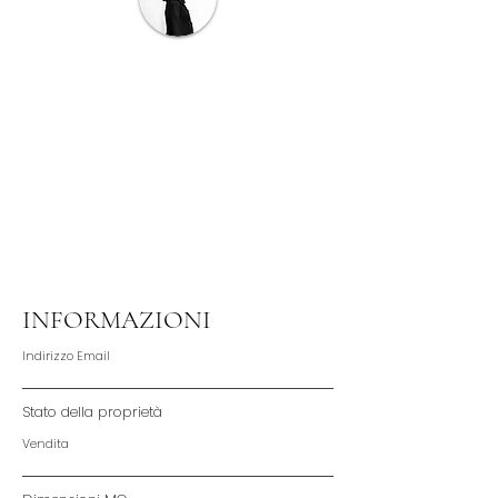
Silvia Furlani
Real Estate Agent
sfurlani@sitiongrouprealestate.com
02 5964 6573
INFORMAZIONI
Indirizzo Email
Stato della proprietà
Vendita