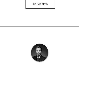
Carica altro
GET IN TOUCH
Giuseppe Barberio
Co Founder & Head of Sales
gbarberio@sitiongrouprealestate.com
02 5964 6573