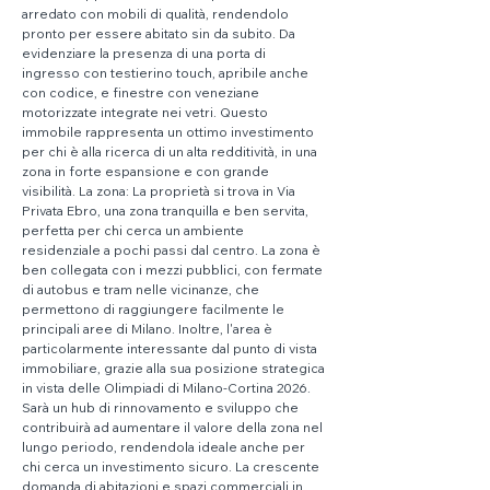
arredato con mobili di qualità, rendendolo 
pronto per essere abitato sin da subito. Da 
evidenziare la presenza di una porta di 
ingresso con testierino touch, apribile anche 
con codice, e finestre con veneziane 
motorizzate integrate nei vetri. Questo 
immobile rappresenta un ottimo investimento 
per chi è alla ricerca di un alta redditività, in una 
zona in forte espansione e con grande 
visibilità.
 La
 zona: La proprietà si trova in Via 
Privata Ebro, una zona tranquilla e ben servita, 
perfetta per chi cerca un ambiente 
residenziale a pochi passi dal centro. La zona è 
ben collegata con i mezzi pubblici, con fermate 
di autobus e tram nelle vicinanze, che 
permettono di raggiungere facilmente le 
principali aree di Milano. Inoltre, l'area è 
particolarmente interessante dal punto di vista 
immobiliare, grazie alla sua posizione strategica 
in vista delle Olimpiadi di Milano-Cortina 2026. 
Sarà un hub di rinnovamento e sviluppo che 
contribuirà ad aumentare il valore della zona nel 
lungo periodo, rendendola ideale anche per 
chi cerca un investimento sicuro. La crescente 
domanda di abitazioni e spazi commerciali in 