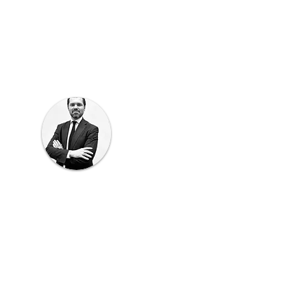
ET IN TOUCH
Alessio Rocchetta
Real Estate Agent
rocchetta@sitiongrouprealestate.com
02 5964 6573