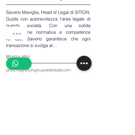
Saverio Maviglia, Head of Legal di SITION. 
Guida con autorevolezza l’area legale di 
questa società. Con una solida 
preparazione normativa e competenze 
raffinate, Saverio garantisce che ogni 
transazione si svolga al…
Mostra altro
pratiche@sitiongrouprealestate.com
02 5964 6573
IN PRIMO PIANO
SCOPRI LE
NOSTRE PROPRIETÀ
''La maniera di pensare e agire di un individuo
ne marca il destino''