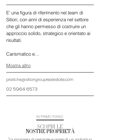
E' una figura di riferimento nel team di 
Sition, con anni di esperienza nel settore 
che gli hanno permesso di costruire un 
approccio solido, strategico e orientato ai 
risultati. 
Carismatico e…
Mostra altro
pratiche@sitiongrouprealestate.com
02 5964 6573
IN PRIMO PIANO
SCOPRI LE
NOSTRE PROPRIETÀ
''La maniera di pensare e agire di un individuo